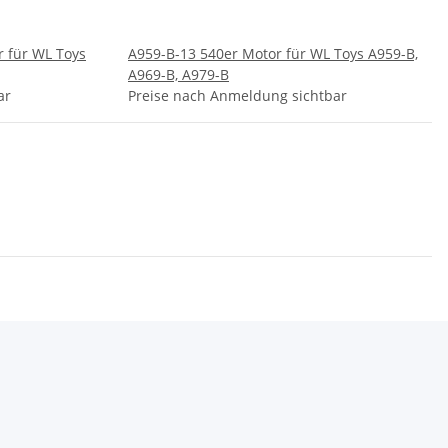
r für WL Toys
A959-B-13 540er Motor für WL Toys A959-B,
A969-B, A979-B
ar
Preise nach Anmeldung sichtbar