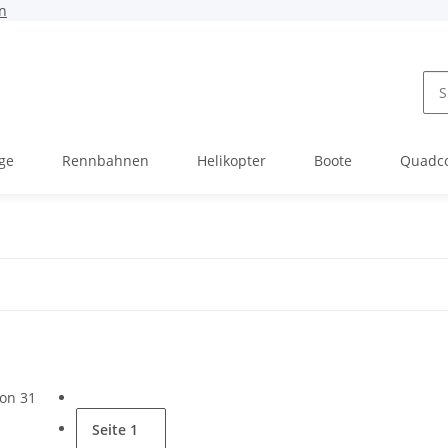
n
ge
Rennbahnen
Helikopter
Boote
Quadc
von 31
Seite
1