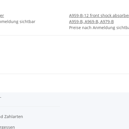
er
A959-B-12 front shock absorbe
nmeldung sichtbar
A959-B, A969-B, A979-B
Preise nach Anmeldung sichtb
n
n
d Zahlarten
ergessen