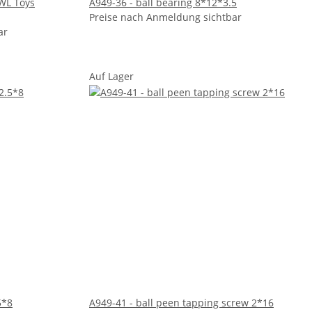
 WL Toys
A949-36 - ball bearing 8*12*3.5
Preise nach Anmeldung sichtbar
ar
Auf Lager
5*8
A949-41 - ball peen tapping screw 2*16