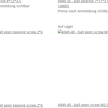
ring 8*12*3.5
A949-35 - ball bearing 7*11*3
nmeldung sichtbar
144001
Preise nach Anmeldung sichtb
Auf Lager
A949-40 - ball peen screw M2.