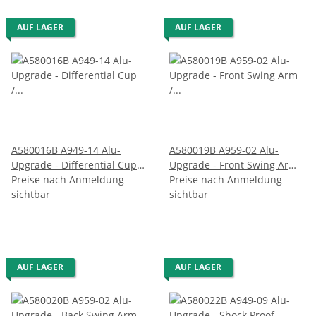
AUF LAGER
AUF LAGER
A580016B A949-14 Alu-
A580019B A959-02 Alu-
Upgrade - Differential Cup /
Upgrade - Front Swing Arm /
Halterung Differential
Preise nach Anmeldung
Radaufhängung vorne
Preise nach Anmeldung
sichtbar
sichtbar
AUF LAGER
AUF LAGER