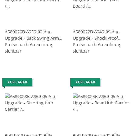
A580020B A959-02 Alu-
A580022B A949-09 Alu-
Upgrade - Back Swing Arm /
Upgrade - Shock Proof
Radaufhängung hinten
Preise nach Anmeldung
Board / Dämpferbrücke
Preise nach Anmeldung
sichtbar
sichtbar
AUF LAGER
AUF LAGER
A580023B A959-05 Alu-
A580024B A959-05 Alu-