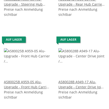
Upgrade - Steering Hub
Upgrade - Rear Hub Carrier
Carrier / Aufhängung
Preise nach Anmeldung
/ Aufhängung Hinterachse
Preise nach Anmeldung
Lenkung
sichtbar
sichtbar
AUF LAGER
AUF LAGER
A580025B A959-05 Alu-
A580028B A949-17 Alu-
Upgrade - Front Hub Carrier
Upgrade - Center Drive Joint
/ Aufhängung Vorderachse
Preise nach Anmeldung
/ Antriebswelle
Preise nach Anmeldung
sichtbar
sichtbar