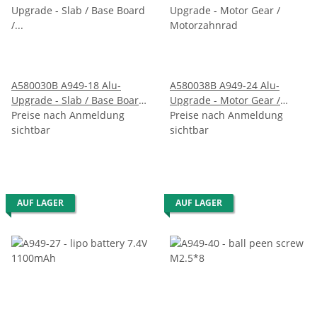
A580030B A949-18 Alu-
A580038B A949-24 Alu-
Upgrade - Slab / Base Board
Upgrade - Motor Gear /
/ Stabilisierungsbrücke
Preise nach Anmeldung
Motorzahnrad
Preise nach Anmeldung
sichtbar
sichtbar
AUF LAGER
AUF LAGER