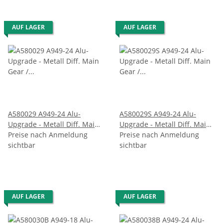
AUF LAGER
AUF LAGER
A580029 A949-24 Alu-
A580029S A949-24 Alu-
Upgrade - Metall Diff. Main
Upgrade - Metall Diff. Main
Gear / Hauptzahnrad
Preise nach Anmeldung
Gear / Hauptzahnrad
Preise nach Anmeldung
sichtbar
sichtbar
AUF LAGER
AUF LAGER