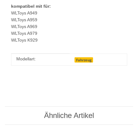
kompatibel mit für:
WLToys A949
WLToys A959
WLToys A969
WLToys A979
WLToys K929
Produkteigenschaft
Wert
Modellart:
Fahrzeug
Ähnliche Artikel