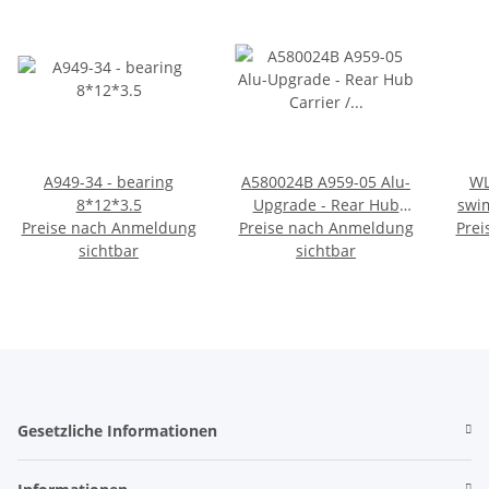
A949-34 - bearing
A580024B A959-05 Alu-
WL
8*12*3.5
Upgrade - Rear Hub
swi
Preise nach Anmeldung
Preise nach Anmeldung
Carrier / Aufhängung
Prei
sichtbar
Hinterachse
sichtbar
Gesetzliche Informationen