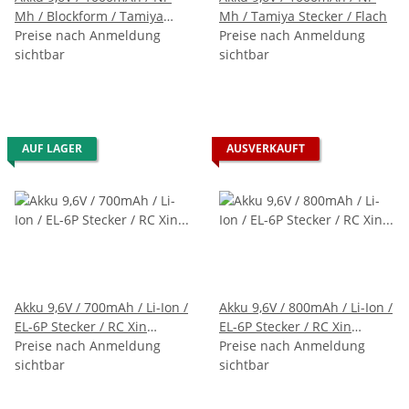
Mh / Blockform / Tamiya
Mh / Tamiya Stecker / Flach
Stecker / diverse Panzer z.B.
Preise nach Anmeldung
Preise nach Anmeldung
Leopard II A5
sichtbar
sichtbar
AUF LAGER
AUSVERKAUFT
Akku 9,6V / 700mAh / Li-Ion /
Akku 9,6V / 800mAh / Li-Ion /
EL-6P Stecker / RC Xin
EL-6P Stecker / RC Xin
Lehong XLH 9116 9115,
Preise nach Anmeldung
Lehong 9116 9115, Hosim
Preise nach Anmeldung
Hosim S911 S912 S913
sichtbar
S911 S912 S913, s-idee
sichtbar
18160 18175