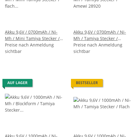
Akku 9,6V / 0700mAh / Ni-
Akku 9,6V / 0700mAh / Ni-
Mh / Mini Tamiya Stecker /
Mh / Tamiya Stecker /
flach / Polung rot eckig
Preise nach Anmeldung
Amewi 28920
Preise nach Anmeldung
schwarz rund
sichtbar
sichtbar
AUF LAGER
BESTSELLER
Akku 9,6V / 1000mAh / Ni-
Akku 9,6V / 1000mAh / Ni-