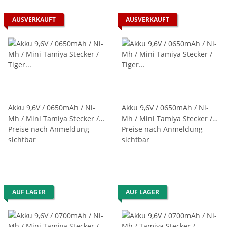
AUSVERKAUFT
AUSVERKAUFT
Akku 9,6V / 0650mAh / Ni-
Akku 9,6V / 0650mAh / Ni-
Mh / Mini Tamiya Stecker /
Mh / Mini Tamiya Stecker /
Tiger 1, diverse Panzer
Preise nach Anmeldung
Tiger 1, diverse Panzer +
Preise nach Anmeldung
sichtbar
USB-Ladekabel | 9,6V |
sichtbar
250mAh
AUF LAGER
AUF LAGER