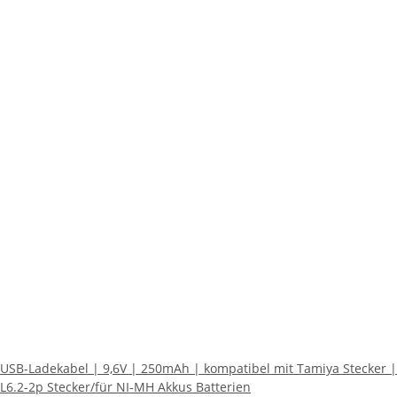
USB-Ladekabel | 9,6V | 250mAh | kompatibel mit Tamiya Stecker |
L6.2-2p Stecker/für NI-MH Akkus Batterien