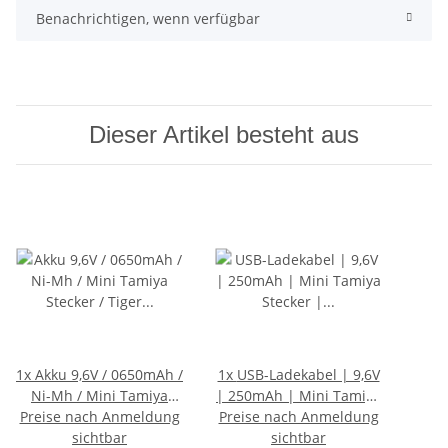
Benachrichtigen, wenn verfügbar
Dieser Artikel besteht aus
1x
Akku 9,6V / 0650mAh /
1x
USB-Ladekabel | 9,6V
Ni-Mh / Mini Tamiya
| 250mAh | Mini Tamiya
Stecker / Tiger 1, diverse
Preise nach Anmeldung
Preise nach Anmeldung
Stecker | Tiger 1, T34 ,
sichtbar
Panzer
diverse Panzer
sichtbar