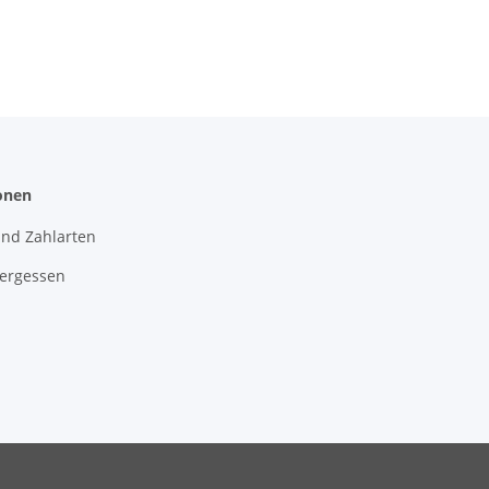
onen
und Zahlarten
vergessen