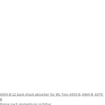
A959-B-22 back shock absorber für WL Toys A959-B, A969-B, A979-
B
Preise nach Anmeldung sichtbar