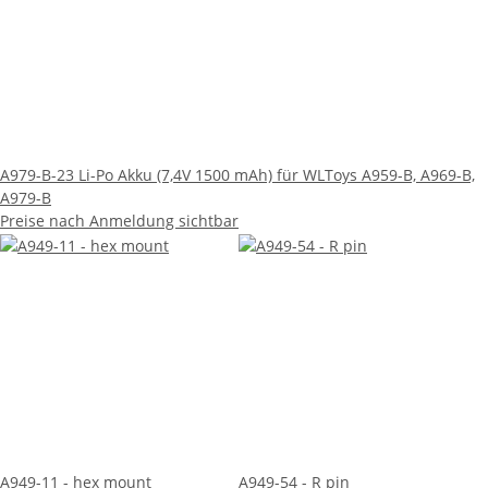
A979-B-23 Li-Po Akku (7,4V 1500 mAh) für WLToys A959-B, A969-B,
A979-B
Preise nach Anmeldung sichtbar
A949-11 - hex mount
A949-54 - R pin