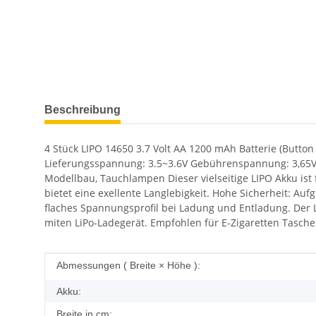
weitere Registerkarten anzeigen
Beschreibung
4 Stück LIPO 14650 3.7 Volt AA 1200 mAh Batterie (But
Lieferungsspannung: 3.5~3.6V Gebührenspannung: 3,65V±0.
Modellbau, Tauchlampen Dieser vielseitige LIPO Akku ist
bietet eine exellente Langlebigkeit. Hohe Sicherheit: Auf
flaches Spannungsprofil bei Ladung und Entladung. Der L
miten LiPo-Ladegerät. Empfohlen für E-Zigaretten Tasch
Produkteigenschaft
Wert
Abmessungen ( Breite × Höhe ):
Akku:
Breite in cm: