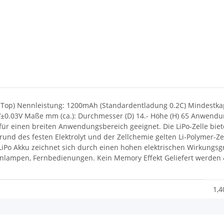
ton Top) Nennleistung: 1200mAh (Standardentladung 0.2C) Mindest
03V Maße mm (ca.): Durchmesser (D) 14.- Höhe (H) 65 Anwendungsge
 für einen breiten Anwendungsbereich geeignet. Die LiPo-Zelle bi
grund des festen Elektrolyt und der Zellchemie gelten Li-Polymer-Ze
iPo Akku zeichnet sich durch einen hohen elektrischen Wirkungsgr
enlampen, Fernbedienungen. Kein Memory Effekt Geliefert werden 4
1,4