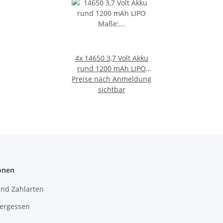
4x
14650 3,7 Volt Akku
rund 1200 mAh LIPO
Preise nach Anmeldung
Maße: Durchmesse 14
mm, Länge 65 mm
sichtbar
Solarbatterie
onen
und Zahlarten
vergessen