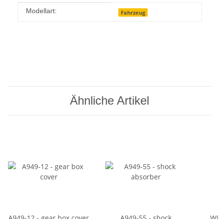
Produkteigenschaft
Wert
Modellart:
Fahrzeug
Ähnliche Artikel
A949-12 - gear box cover
A949-55 - shock
WL