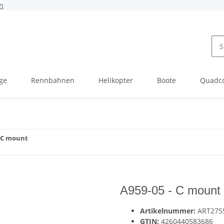
n
ge
Rennbahnen
Helikopter
Boote
Quadc
- C mount
A959-05 - C mount
Artikelnummer:
ART275
GTIN:
4260440583686