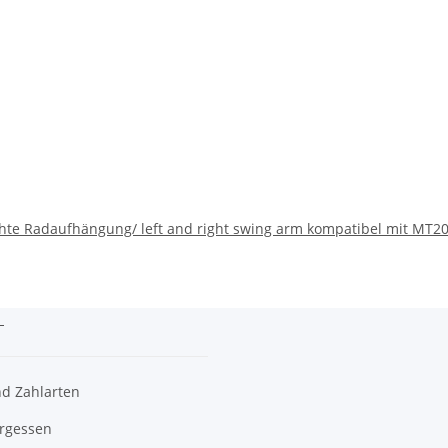
hte Radaufhängung/ left and right swing arm kompatibel mit MT2
n
n
d Zahlarten
ergessen