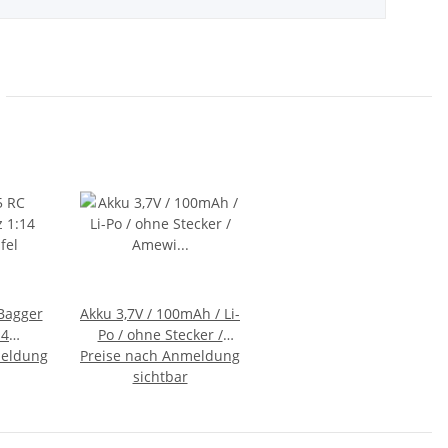
Bagger
Akku 3,7V / 100mAh / Li-
14
Po / ohne Stecker /
meldung
fel
Preise nach Anmeldung
Amewi Firestorm, X12
Anki Overdrive x52
sichtbar