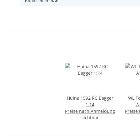
Kapazität in mAh:
Huina 1592 RC Bagger
WL To
1:14
A
Preise nach Anmeldung
Preise
sichtbar