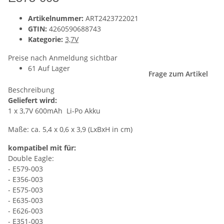
Artikelnummer:
ART2423722021
GTIN:
4260590688743
Kategorie:
3,7V
Preise nach Anmeldung sichtbar
61 Auf Lager
Frage zum Artikel
Beschreibung
Geliefert wird:
1 x 3,7V 600mAh Li-Po Akku
Maße: ca. 5,4 x 0,6 x 3,9 (LxBxH in cm)
kompatibel mit für:
Double Eagle:
- E579-003
- E356-003
- E575-003
- E635-003
- E626-003
- E351-003