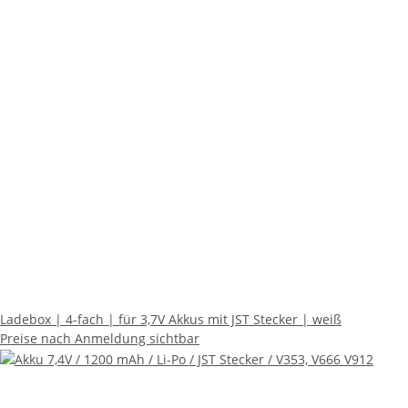
Ladebox | 4-fach | für 3,7V Akkus mit JST Stecker | weiß
Preise nach Anmeldung sichtbar