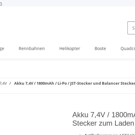
n
ge
Rennbahnen
Helikopter
Boote
Quadc
7,4V
Akku 7,4V / 1800mAh / Li-Po / JST-Stecker und Balancer Steck
Akku 7,4V / 1800mA
Stecker zum Laden