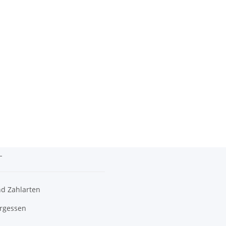
n
n
d Zahlarten
ergessen