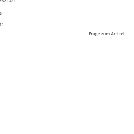
3622021
e
ar
Frage zum Artikel