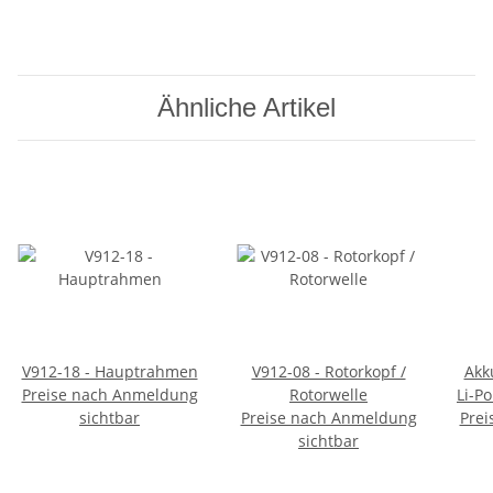
Ähnliche Artikel
V912-18 - Hauptrahmen
V912-08 - Rotorkopf /
Akk
Preise nach Anmeldung
Rotorwelle
Li-Po
sichtbar
Preise nach Anmeldung
Prei
kom
sichtbar
V913