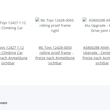
oys 12427 1:12
WL Toys 12428-0050
A580028B A949-
 Climbing Car
rolling proof frame
Upgrade - Cente
 nach Anmeldung
Preise nach Anmeldung
right
Preise nach An
Joint / Antrieb
sichtbar
sichtbar
sichtbar
onen