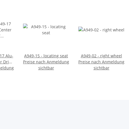
17 Alu-
A949-15 - locating seat
A949-02 - right wheel
r Drive
Preise nach Anmeldung
Preise nach Anmeldung
meldung
swelle
sichtbar
sichtbar