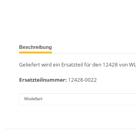
weitere Registerkarten anzeigen
Beschreibung
Geliefert wird ein Ersatzteil für den 12428 von W
Ersatzteilnummer:
12428-0022
Produkteigenschaft
Wert
Modellart: