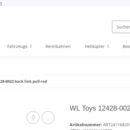
n
Fahrzeuge
Rennbahnen
Helikopter
Boo
28-0022 back link pull rod
WL Toys 12428-0022
Artikelnummer:
ART24116820