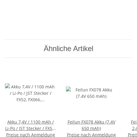
Ähnliche Artikel
Akku 7,4V / 1100 mAh /
Feilun FX078 Akku (7.4V
Feil
Li-Po / JST Stecker / FX52,
650 mAh)
2,
Preise nach Anmeldung
FX066, Amewi Beluga
Preise nach Anmeldung
Heli
Prei