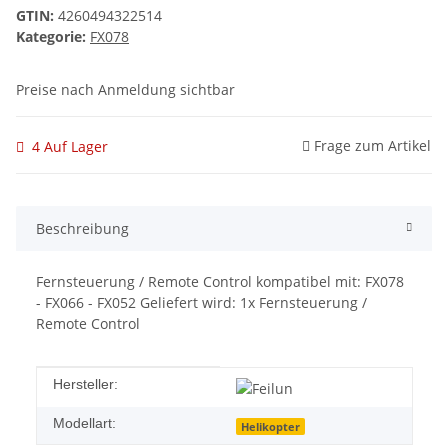
GTIN:
4260494322514
Kategorie:
FX078
Preise nach Anmeldung sichtbar
Frage zum Artikel
4 Auf Lager
Beschreibung
Fernsteuerung / Remote Control kompatibel mit: FX078
- FX066 - FX052 Geliefert wird: 1x Fernsteuerung /
Remote Control
Produkteigenschaft
Wert
Hersteller:
Modellart:
Helikopter