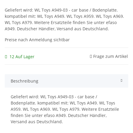
Geliefert wird: WL Toys A949-03 - car base / Bodenplatte.
kompatibel mit: WL Toys A949. WL Toys A959. WL Toys A969.
WL Toys A979. Weitere Ersatzteile finden Sie unter efaso
A949. Deutscher Händler, Versand aus Deutschland.
Preise nach Anmeldung sichtbar
Frage zum Artikel
12 Auf Lager
Beschreibung
Geliefert wird: WL Toys A949-03 - car base /
Bodenplatte. kompatibel mit: WL Toys A949. WL Toys
A959. WL Toys A969. WL Toys A979. Weitere Ersatzteile
finden Sie unter efaso A949. Deutscher Händler,
Versand aus Deutschland.