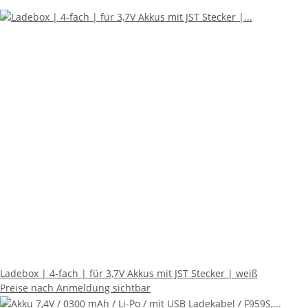
Ladebox | 4-fach | für 3,7V Akkus mit JST Stecker | weiß
Preise nach Anmeldung sichtbar