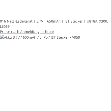
016 Netz-Ladegerät | 3,7V | 650mAh | JST Stecker | U818A, X300,
L6039
Preise nach Anmeldung sichtbar