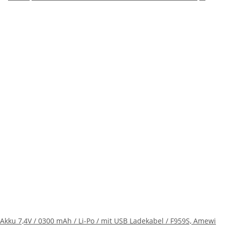
Akku 7,4V / 0300 mAh / Li-Po / mit USB Ladekabel / F959S, Amewi