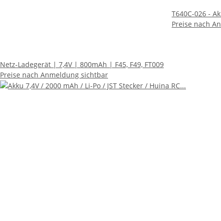
T640C-026 - Ak
Preise nach A
Netz-Ladegerät | 7,4V | 800mAh | F45, F49, FT009
Preise nach Anmeldung sichtbar