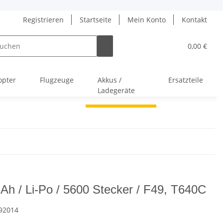
Registrieren
Startseite
Mein Konto
Kontakt
0,00 €
opter
Flugzeuge
Akkus /
Ersatzteile
Ladegeräte
Ah / Li-Po / 5600 Stecker / F49, T640C
92014