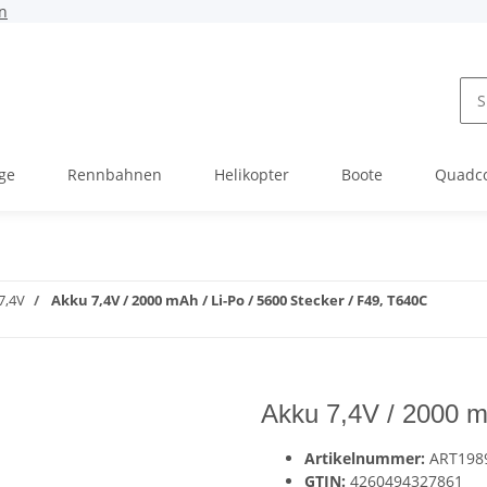
n
ge
Rennbahnen
Helikopter
Boote
Quadc
7,4V
Akku 7,4V / 2000 mAh / Li-Po / 5600 Stecker / F49, T640C
Akku 7,4V / 2000 m
Artikelnummer:
ART198
GTIN:
4260494327861