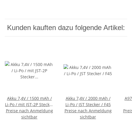
Kunden kauften dazu folgende Artikel:
Akku 7,4V / 1500 mAh /
Akku 7,4V / 2000 mAh /
A97
Li-Po / mit JST-2P Stecker
Li-Po / JST Stecker / F45
Preise nach Anmeldung
kompatibel mit WLToys
Preise nach Anmeldung
Prei
V913, L959 70x34x18 mm
sichtbar
sichtbar
183470